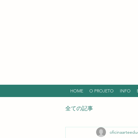
HOME
O PROJETO
INFO
全ての記事
oficinaarteedu